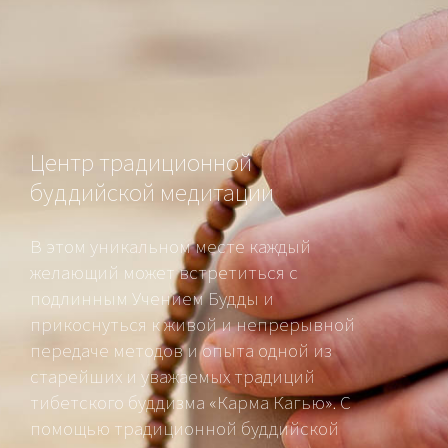
Центр традиционной
буддийской медитации
В этом уникальном месте каждый
желающий может встретиться с
подлинным Учением Будды и
прикоснуться к живой и непрерывной
передаче методов и опыта одной из
старейших и уважаемых традиций
тибетского буддизма «Карма Кагью». С
помощью традиционной буддийской