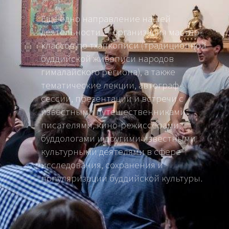
Ещё одно направление нашей
деятельности — организация мастер-
классов по тханкописи (традиционной
буддийской живописи народов
гималайского региона), а также
тематические лекции, автограф-
сессии, презентации и встречи с
известными путешественниками,
писателями, кино-режиссёрами,
буддологами и другими известными
культурными деятелями в сфере
исследования, сохранения и
популяризации буддийской культуры.