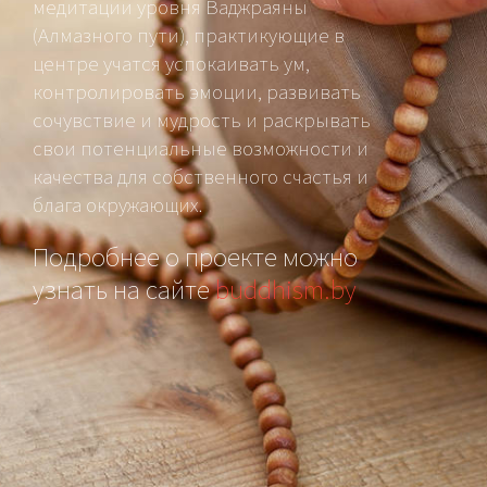
медитации уровня Ваджраяны
(Алмазного пути), практикующие в
центре учатся успокаивать ум,
контролировать эмоции, развивать
сочувствие и мудрость и раскрывать
свои потенциальные возможности и
качества для собственного счастья и
блага окружающих.
Подробнее о проекте можно
узнать на сайте
buddhism.by